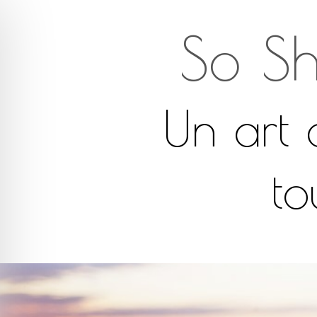
So Sh
Un art 
to