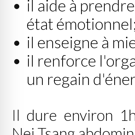
il aide à prendr
état émotionnel
il enseigne à mi
il renforce l'or
un regain d'éner
Il dure environ 1
Nei Tsang abdomina