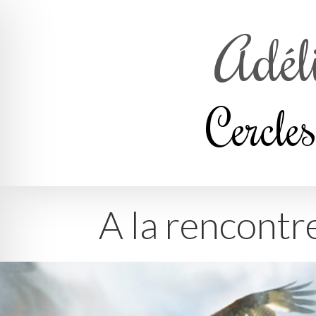
Adél
Cercle
A la rencontr