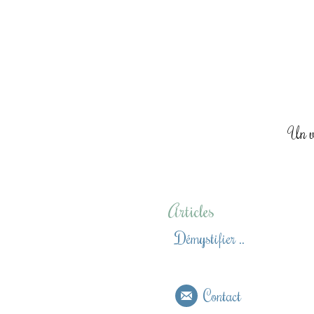
Un vo
Articles
Démystifier ..
Contact