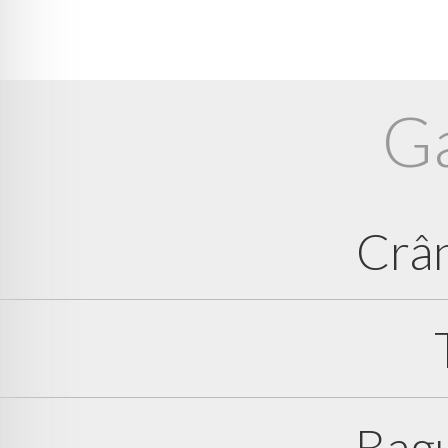
Ga
Crân
Bag