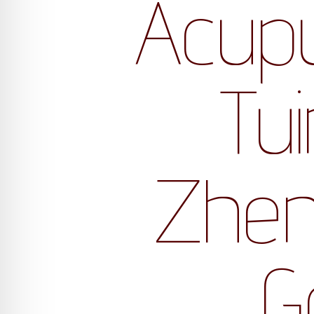
Acupu
Tui
Zhen
G