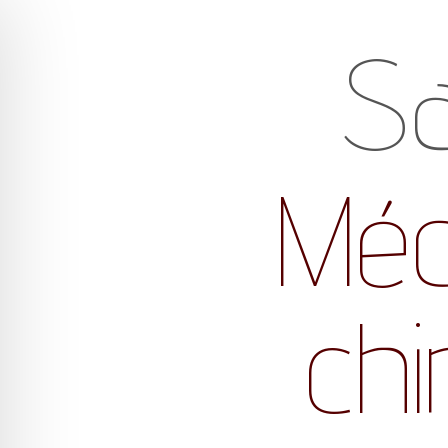
Sa
Méd
chi