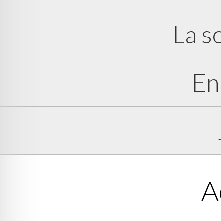
La s
En
A