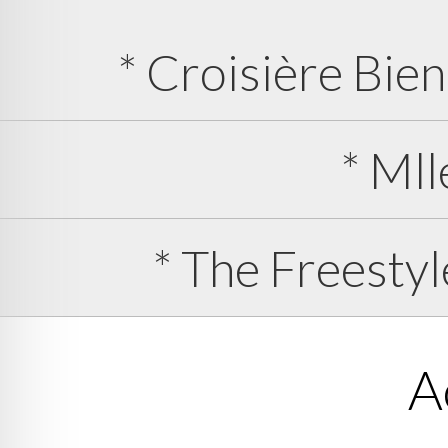
* Croisière Bie
* Mll
* The Freestyl
A