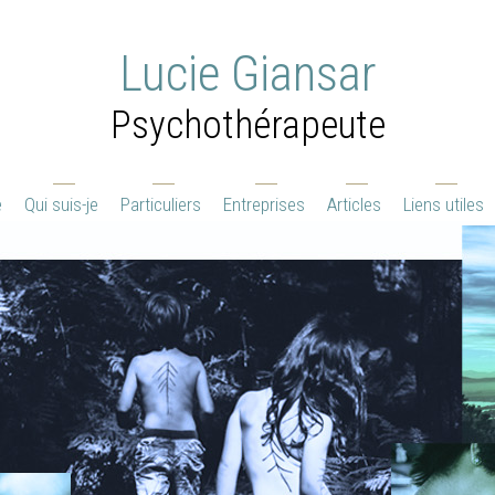
Lucie Giansar
Psychothérapeute
e
Qui suis-je
Particuliers
Entreprises
Articles
Liens utiles