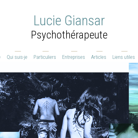
Lucie Giansar
Psychothérapeute
e
Qui suis-je
Particuliers
Entreprises
Articles
Liens utiles