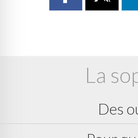
La so
Des ou