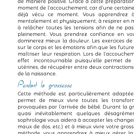
de manière positive. Grâce à cette préparati
moment de l’accouchement, car d’une certaine 
déjà vécu ce moment. Vous apprendrez à
mentalement et physiquement, à respirer en maî
à relâcher toutes les tensions afin de ne pas
pleinement. Vous prendrez confiance en vous
dominerez mieux la douleur. Les exercices de
sur le corps et les émotions afin que les fut
maîtriser leur respiration. Lors de l’accouchem
effet incontournable puisqu’elle permet de 
utérines, de récupérer entre deux contraction
de la naissance.
Pendant la grossesse
Cette méthode est particulièrement adaptée 
permet de mieux vivre toutes les transform
provoquées par l’arrivée de bébé. Durant la 
quasi inévitablement quelques désagréme
sophrologie vous aidera à accepter les changem
maux de dos, etc.) et à mieux vivre votre gro
méthode, vous apprendrez à mieux gérer la