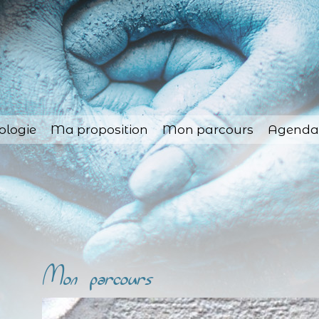
ologie
Ma proposition
Mon parcours
Agenda
Mon parcours