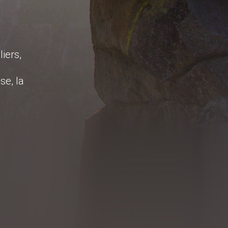
iers,
se, la