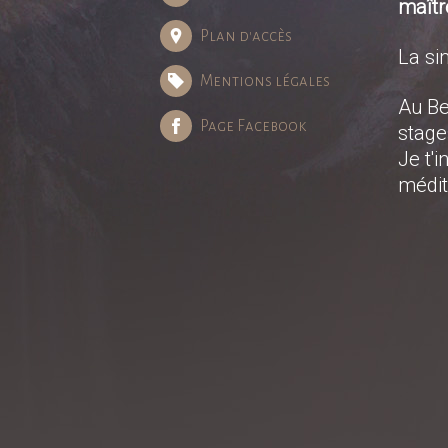
maîtr
Plan d'accès
La sim
Mentions légales
Au Be
Page Facebook
stage
Je t'i
médit