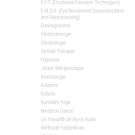
E.F.T. (Emotional Freedom Techniques)
E.M.D.R. (Eye Movement Desensitization
and Reprocessing)
Ennéagramme
Géobioénergie
Géobiologie
Gestalt Thérapie
Hypnose
Jeûne thérapeutique
Kinésiologie
Kolaimni
Kobido
Kundalini Yoga
Medecin Dance
Le Travail® de Byron Katie
Méthode Feldenkrais