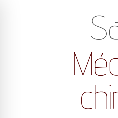
Sa
Méd
chi