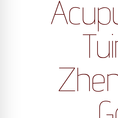
Acupu
Tui
Zhen
G