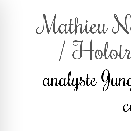
Mathieu N
/ Holotr
analyste Jung
c