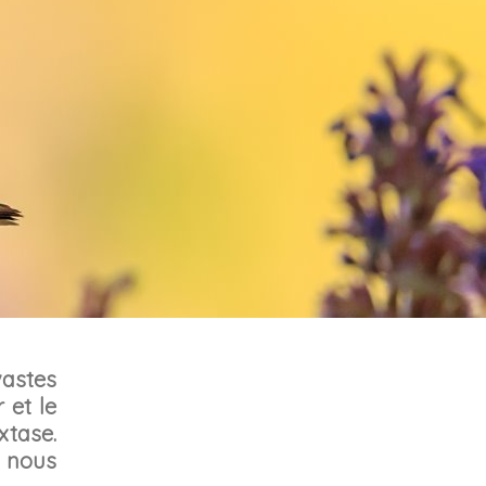
astes
 et le
xtase.
 nous