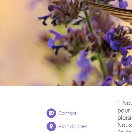
" No
pour 
Contact
plais
Nous
Plan d'accès