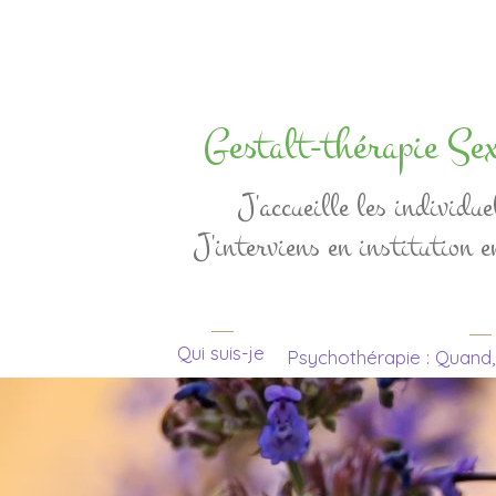
Gestalt-thérapie S
J'accueille les individue
J'interviens en institution e
Qui suis-je
Psychothérapie : Quand