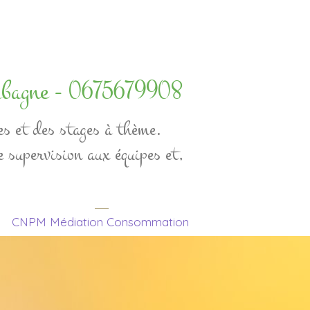
ubagne - 0675679908
es et des stages à thème.

 supervision aux équipes et, 
CNPM Médiation Consommation