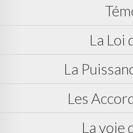
Tém
La Loi 
La Puissanc
Les Accord
La voie 