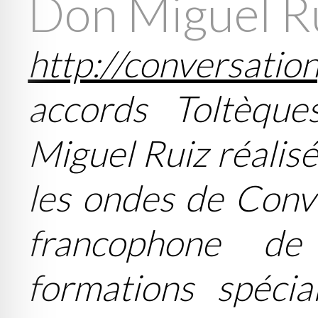
Don Miguel R
http://conversatio
accords Toltèqu
Miguel Ruiz réalis
les ondes de Conve
francophone de
formations spéci