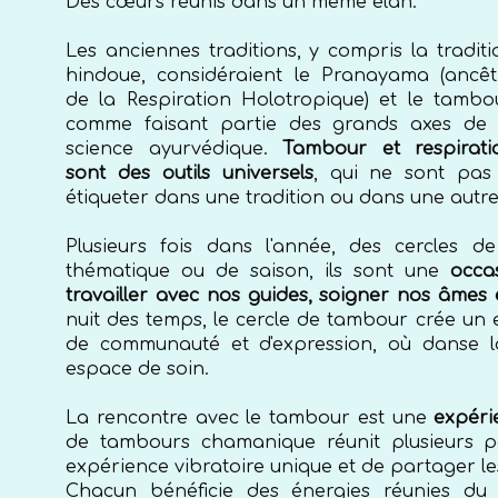
Des cœurs réunis dans un même élan.
Les anciennes traditions, y compris la traditi
hindoue, considéraient le Pranayama (ancêt
de la Respiration Holotropique) et le tambou
comme faisant partie des grands axes de 
science ayurvédique.
Tambour et respirati
sont des outils universels
, qui ne sont pas
étiqueter dans une tradition ou dans une autr
Plusieurs fois dans l'année, des cercles d
thématique ou de saison, ils sont une
occa
travailler avec nos guides, soigner nos âmes 
nuit des temps, le cercle de tambour crée un 
de communauté et d'expression, où danse l
espace de soin.
La rencontre avec le tambour est une
expéri
de tambours chamanique réunit plusieurs p
expérience vibratoire unique et de partager l
Chacun bénéficie des énergies réunies d