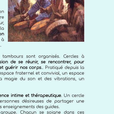
on
re
r,
la
on
 à
e.
e tambours sont organisés. Cercles à
sion de se réunir, se rencontrer, pour
et guérir nos corps
.. Pratiqué depuis la
espace fraternel et convivial, un espace
a magie du son et des vibrations, un
ence intime et thérapeutique
. Un cercle
ersonnes désireuses de partager une
es enseignements des guides.
u groupe. Chacun se soigne dans ces