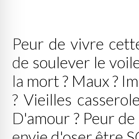
Peur de vivre cett
de soulever le voil
la mort ? Maux ? I
? Vieilles casserol
D'amour ? Peur de l
envie d'oser être S