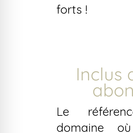
forts !
Inclus 
abo
Le référe
domaine où 