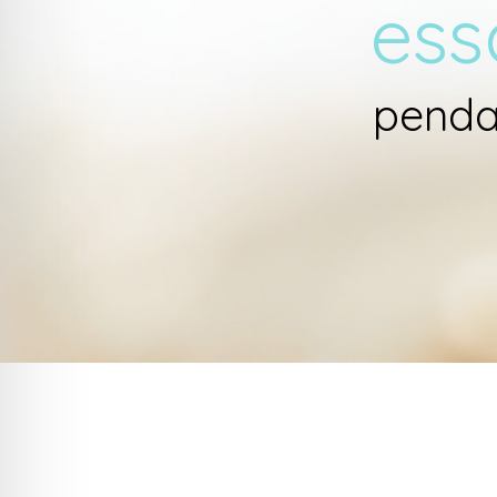
essa
penda