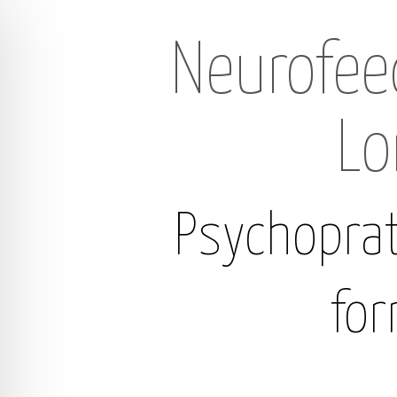
Neurofee
Lo
Psychoprat
for