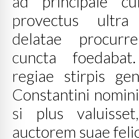
ad principale cu
provectus ultra
delatae procurr
cuncta foedabat
regiae stirpis ge
Constantini nominis
si plus valuisset
auctorem suae felici