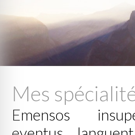
Mes spécialit
Emensos insuper
eventus languent