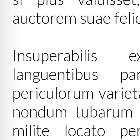
auctorem suae felici
Insuperabilis e
languentibus p
periculorum variet
nondum tubarum c
milite locato pe