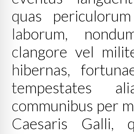
quas periculorum
laborum, nondu
clangore vel milit
hibernas, fortuna
tempestates al
communibus per mult
Caesaris Galli,