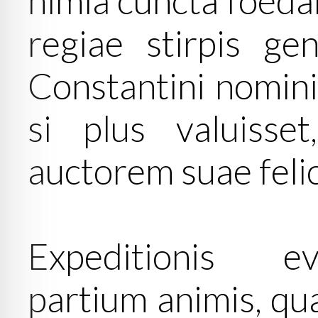
nimia cuncta foeda
regiae stirpis ge
Constantini nominis
si plus valuisset
auctorem suae felici
Expeditionis e
partium animis, qu