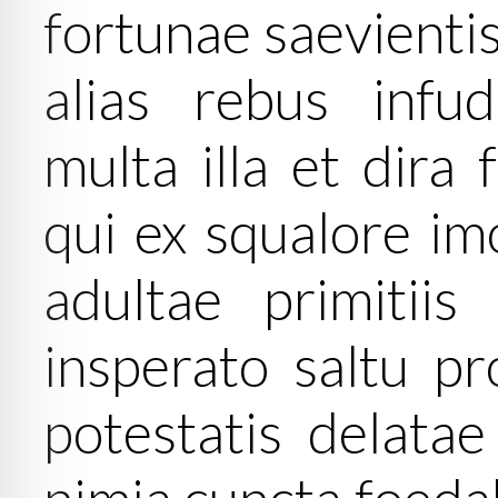
fortunae saevienti
alias rebus inf
multa illa et dira 
qui ex squalore im
adultae primitiis
insperato saltu pr
potestatis delatae