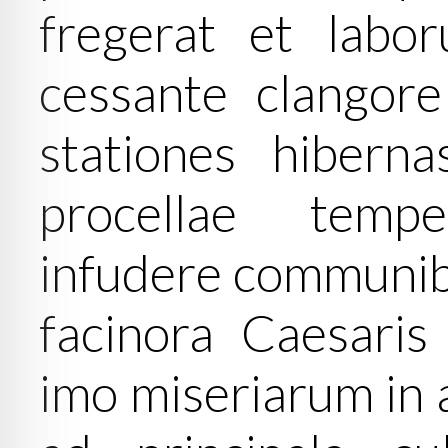
fregerat et lab
cessante clangore
stationes hiberna
procellae temp
infudere communibus
facinora Caesaris 
imo miseriarum in a