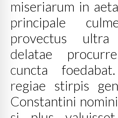
miseriarum in aetat
principale cul
provectus ultra
delatae procurr
cuncta foedabat
regiae stirpis ge
Constantini nominis
si plus valuisset