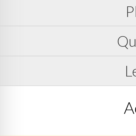
P
Qu
L
A