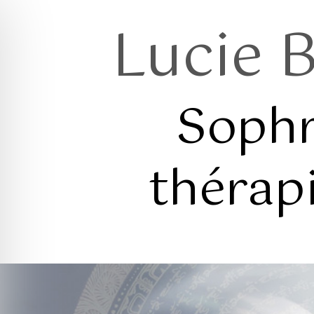
Lucie 
Sophr
thérap