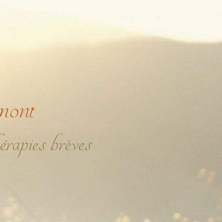
mont
érapies brèves