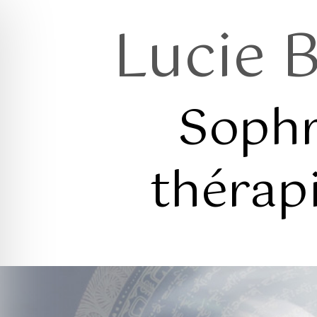
Lucie 
Sophr
thérap