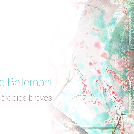
e Bellemont
hérapies brèves