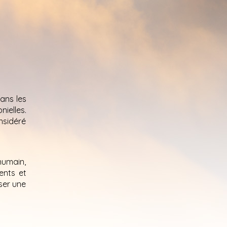
dans les
nielles.
nsidéré
humain,
ents et
ser une