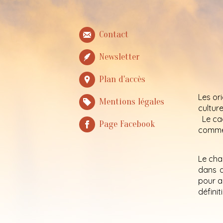
Contact
Newsletter
Plan d'accès
Les ori
Mentions légales
culture
Le cac
Page Facebook
comme l
Le cha
dans d
pour a
définit