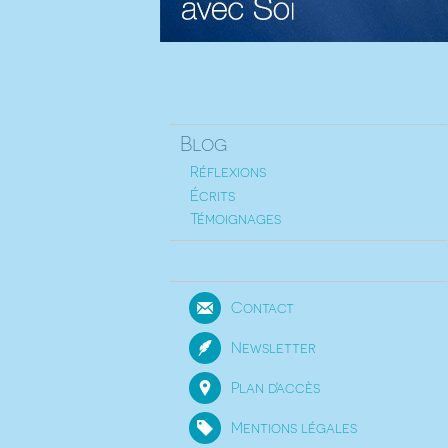
Blog
Réflexions
Écrits
Témoignages
Contact
Newsletter
Plan d'accès
Mentions légales