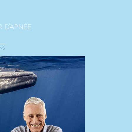
e
 d'apnée
ns