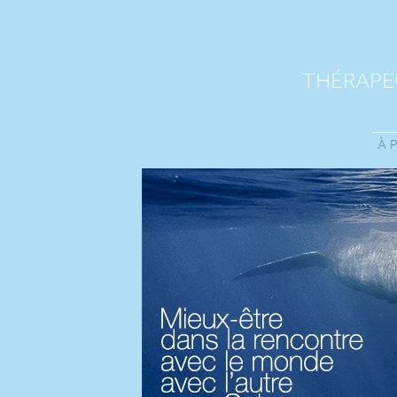
thérape
à 