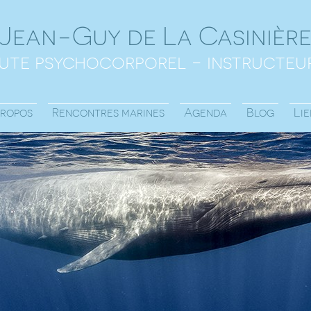
Jean-Guy de La Casinièr
ute psychocorporel - instructeur
propos
Rencontres marines
Agenda
Blog
Lie