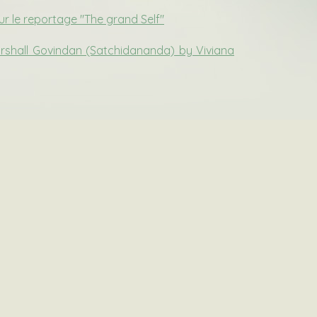
r le reportage "The grand Self"
arshall Govindan (Satchidananda) by Viviana