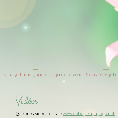
ces kriya hatha yoga & yoga de la voix
Soins énergéti
Vidéos
Quelques vidéos du site
www.babajiskriyayoga.net
: