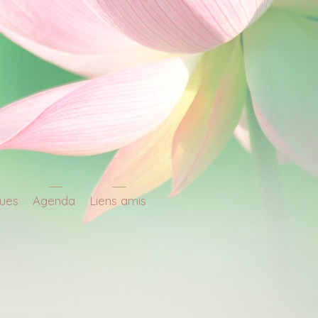
ques
Agenda
Liens amis