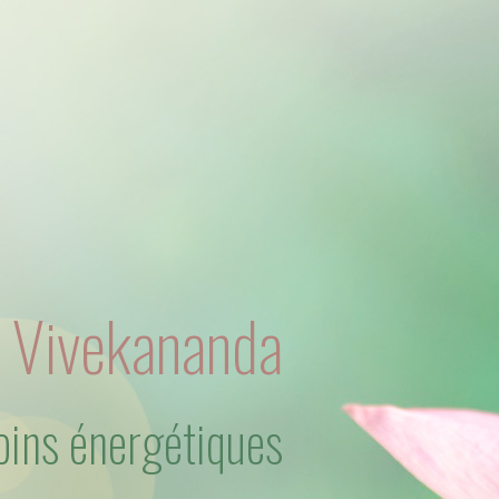
 Vivekananda
oins énergétiques