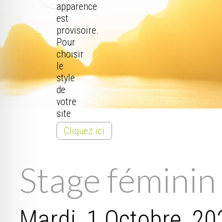
apparence
est
provisoire.
Pour
choisir
le
style
de
votre
site
Cliquez ici
Stage féminin
Mardi, 1 Octobre, 20